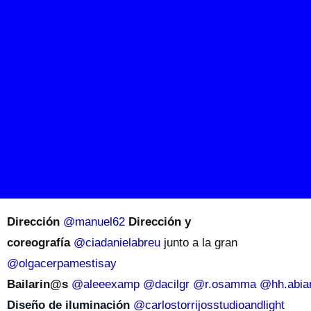
Dirección
@manuel62
Dirección y
coreografía
@ciadanielabreu
junto a la gran
@olgacerpamestisay
Bailarin@s
@aleeexamp
@dacilgr
@r.osamma
@hh.abia
Diseño de iluminación
@carlostorrijosstudioandlight