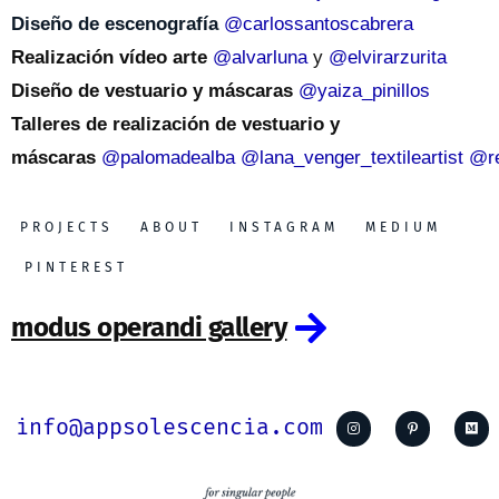
Diseño de escenografía
@carlossantoscabrera
Realización vídeo arte
@alvarluna
y
@elvirarzurita
Diseño de vestuario y máscaras
@yaiza_pinillos
Talleres de realización de vestuario y
máscaras
@palomadealba
@lana_venger_textileartist
@re
PROJECTS
ABOUT
INSTAGRAM
MEDIUM
PINTEREST
modus operandi gallery
info@appsolescencia.com